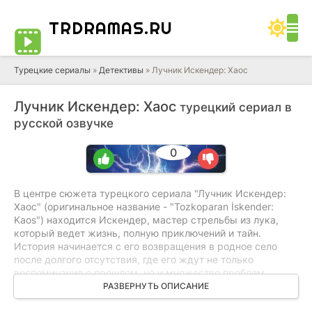
TRDRAMAS
.RU
Турецкие сериалы
»
Детективы
» Лучник Искендер: Хаос
Лучник Искендер: Хаос
турецкий сериал в
русской озвучке
0
0
0
В центре сюжета турецкого сериала "Лучник Искендер:
Хаос" (оригинальное название - "Tozkoparan İskender:
Kaos") находится Искендер, мастер стрельбы из лука,
который ведет жизнь, полную приключений и тайн.
История начинается с его возвращения в родное село
после долгого отсутствия, где его ждут не только
воспоминания о прошлом, но и множество проблем.
Искендер обнаруживает, что его родные и близкие
РАЗВЕРНУТЬ ОПИСАНИЕ
оказались втянутыми в опасную игру, связанную с