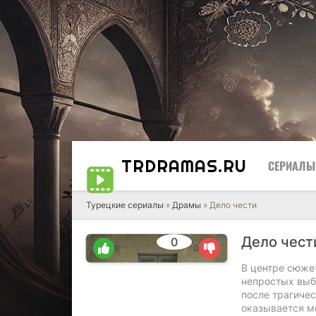
TRDRAMAS
.RU
СЕРИАЛЫ
Турецкие сериалы
»
Драмы
» Дело чести
Дело чес
0
0
0
В центре сюжет
непростых выб
после трагичес
оказывается м