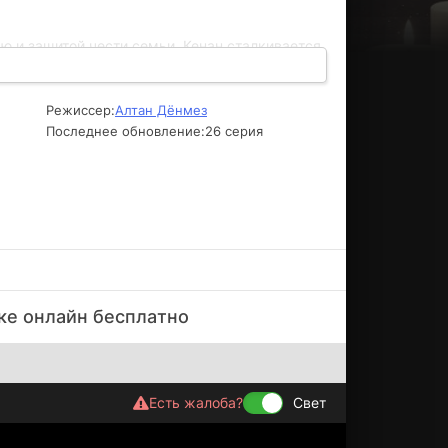
 и защитой чести семьи. Кенан сталкивается
ые угрожают его близким. Постепенно на
он знал о своих родных. В этом мире, где
любит, и разобраться в запутанных
Режиссер:
Алтан Дёнмез
ся в мир интриг и неожиданных поворотов, где
,
Последнее обновление:
26 серия
чкe oнлaйн бecплaтнo
Есть жалоба?
Свет