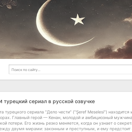
ти
турецкий сериал в русской озвучке
а турецкого сериала "Дело чести" ("Şeref Meselesi") находитс
орах. Главный герой — Кенан, молодой и амбициозный мужчина
кой потери. Его жизнь резко меняется, когда он узнает о секре
ежду двумя мирами: законным и преступным, и ему предстоит с