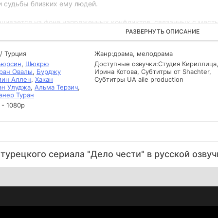
 и судьбы близких ему людей.
чивается на фоне напряженных конфликтов, связанных с местью
нием со стороны влиятельных криминальных группировок, котор
РАЗВЕРНУТЬ ОПИСАНИЕ
плывают тайны прошлого, которые ставят под сомнение все, что 
ится роскошью, Кенан должен найти способ защитить тех, кого 
/ Турция
Жанр:
драма, мелодрама
торые его окружают. С каждой новой серией зритель погружает
Бюрсин
,
Шюкрю
Доступные озвучки:
Студия Кириллица
е может иметь фатальные последствия.
ран Овалы
,
Бурджу
Ирина Котова, Субтитры от Shachter,
мин Аллен
,
Хакан
Субтитры UA aile production
ан Улуджа
,
Альма Терзич
,
анер Туран
 - 1080р
туpeцкoгo cepиaлa "Дело чести" в pуccкoй oзву