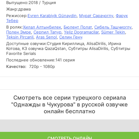
которые затрагивают не только его судьбу, но и жизни
Выпущено:
2018 / Турция
многих людей вокруг.
Жанр:
драма
Режиссер:
Evren Karabiyik Günaydin
,
Мурат Сарачоглу
,
Фарук
Юсуф оказывается втянутым в сложные семейные
Тебер
конфликты и разногласия, которые на протяжении многих
В ролях:
Хилал Алтынбилек
,
Бюлент Полат
,
Сибель Ташчиоглу
,
лет накапливались в его родной деревне. Он
Полен Эмре
,
Серпил Тапур
,
Yeliz Dogramacilar
,
Sümer Tekin
,
сталкивается с опасными противниками, которые не
Teksin Pircanli
,
Aras Senol
,
Селин Генч
намерены уступать свои позиции. В то же время, его
Доступные озвучки:
Студия Кириллица, AlisaDirilis, Ирина
сердце оказывается в плену страсти, когда он встречает
Котова, КЗ озвучка QazaQstan, Субтитры AlisaDirilis, Субтитры
загадочную девушку, чье прошлое таит в себе темные
Favorite Serials
секреты. Каждое решение Юсуфа приводит к новым
Последнее обновление:
141 серия
испытаниям, раскрывающим тайны, о которых он даже
Качество:
720р - 1080р
не подозревал. Сериал погружает зрителя в мир интриг,
борьбы за власть и личной драмы, где каждое действие
имеет свои последствия, а прошлое не отпускает.
Cмoтpeть вce cepии туpeцкoгo cepиaлa
"Однажды в Чукурова" в pуccкoй oзвучкe
oнлaйн бecплaтнo
СМОТРЕТЬ ОНЛАЙН