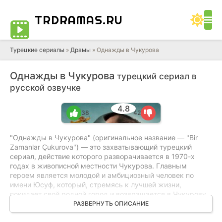
TRDRAMAS
.RU
Турецкие сериалы
»
Драмы
» Однажды в Чукурова
Однажды в Чукурова
турецкий сериал в
русской озвучке
4.8
38
42
"Однажды в Чукурова" (оригинальное название — "Bir
Zamanlar Çukurova") — это захватывающий турецкий
сериал, действие которого разворачивается в 1970-х
годах в живописной местности Чукурова. Главным
героем является молодой и амбициозный человек по
имени Юсуф, который, стремясь к лучшей жизни,
покидает свой родной город и возвращается в Чукурову,
чтобы начать новую главу. Однако его возвращение
РАЗВЕРНУТЬ ОПИСАНИЕ
становится началом череды неожиданных событий,