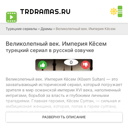
TRDRAMAS
.RU
Турецкие сериалы
»
Драмы
» Великолепный век. Империя Кёсем
Великолепный век. Империя Кёсем
турецкий сериал в русской озвучке
0
0
1
Великолепный век. Империя Кёсем (Kösem Sultan) — это
захватывающий исторический сериал, который погружает
зрителя в мир османской империи XVI века, наполненный
интригами, борьбой за власть и глубокими личными
трагедиями. Главная героиня, Кёсем Султан, — сильная и
амбициозная женщина, которая, попав в гарем султана,
становится не просто его любимицей, но и ключевой
фигурой в политических играх. Её путь начинается с того,
РАЗВЕРНУТЬ ОПИСАНИЕ
что она оказывается в плену, но быстро осваивается в
новом окружении и начинает плести свои собственные