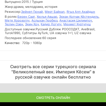
Выпущено:
2015 / Турция
интриги, стремясь к власти и влиянию.
Жанр:
драма, мелодрама, история
Режиссер:
Зейнеп Гюнай
,
Мерт Байкал
,
Ягыз Алп Акайдын
Сюжет сериала разворачивается на фоне сложных
В ролях:
Берен Саат
,
Хюлья Авшар
,
Эркан Колчак Кёстендиль
,
взаимоотношений между членами императорской семьи,
Мете Хорозоглу
,
Аслыхан Гюрбюз
,
Анастасия Цилимпоу
,
где каждая ошибка может привести к трагическим
Тюлин Озен
,
Экин Коч
,
Кадир Догулу
,
Мехмет Куртулуш
последствиям. Кёсем сталкивается с многочисленными
Доступные озвучки:
Русский Дубляж РООСОДКТ, AveBrasil,
врагами, среди которых как завистливые соперницы, так
Turok1990, Субтитры AyTurk, UA озвучка 1+1, UZ озвучка
и амбициозные придворные, готовые на всё ради
Последнее обновление:
60 серия
достижения своих целей. В то же время, она должна
Качество:
720р - 1080р
балансировать между любовью и предательством, ведь
её судьба неразрывно связана с судьбой султана и
будущим империи. Тайны, скрывающиеся за стенами
дворца, и неожиданные повороты событий делают эту
историю напряженной и увлекательной, позволяя зрителю
Cмoтpeть вce cepии туpeцкoгo cepиaлa
глубже понять психологию героев и их мотивацию.
"Великолепный век. Империя Кёсем" в
pуccкoй oзвучкe oнлaйн бecплaтнo
СМОТРЕТЬ ОНЛАЙН