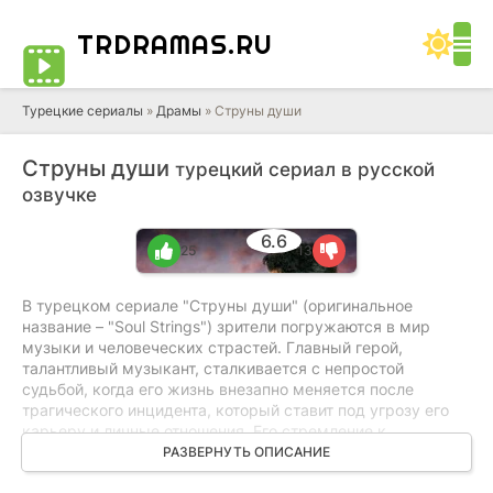
TRDRAMAS
.RU
Турецкие сериалы
»
Драмы
» Струны души
Струны души
турецкий сериал в русской
озвучке
6.6
25
13
В турецком сериале "Струны души" (оригинальное
название – "Soul Strings") зрители погружаются в мир
музыки и человеческих страстей. Главный герой,
талантливый музыкант, сталкивается с непростой
судьбой, когда его жизнь внезапно меняется после
трагического инцидента, который ставит под угрозу его
карьеру и личные отношения. Его стремление к
самовыражению и поиску истинного предназначения
РАЗВЕРНУТЬ ОПИСАНИЕ
приводит к конфликтам с близкими людьми и внутренним