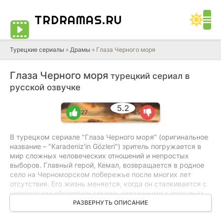
TRDRAMAS
.RU
Турецкие сериалы
»
Драмы
» Глаза Черного моря
Глаза Черного моря
турецкий сериал в
русской озвучке
5.2
27
25
В турецком сериале "Глаза Черного моря" (оригинальное
название – "Karadeniz'in Gözleri") зритель погружается в
мир сложных человеческих отношений и непростых
выборов. Главный герой, Кемал, возвращается в родное
село на Черноморском побережье после многих лет
отсутствия. Его жизнь меняется, когда он сталкивается с
непростыми обстоятельствами, связанными с прошлым,
которое он стремился оставить позади. В селе его ждут
РАЗВЕРНУТЬ ОПИСАНИЕ
не только воспоминания, но и люди, которые готовы