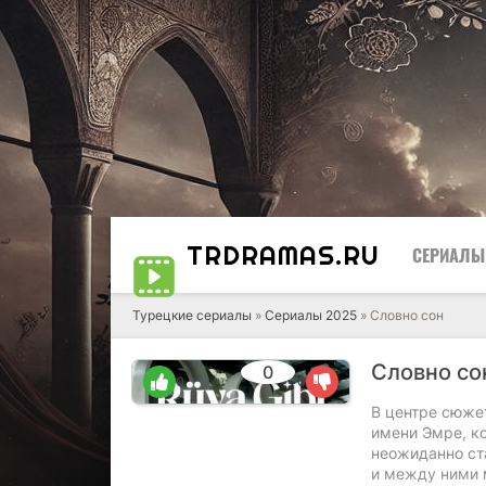
TRDRAMAS
.RU
СЕРИАЛЫ
Турецкие сериалы
»
Сериалы 2025
» Словно сон
Словно с
0
0
0
В центре сюжет
имени Эмре, ко
неожиданно ст
и между ними 