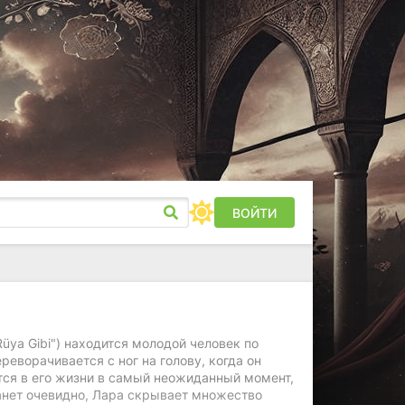
ВОЙТИ
üya Gibi") находится молодой человек по
еворачивается с ног на голову, когда он
тся в его жизни в самый неожиданный момент,
танет очевидно, Лара скрывает множество