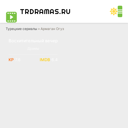
TRDRAMAS
.RU
Турецкие сериалы
» Армаган Огуз
Восхитительный вечер
Драмы
7.6
6.4