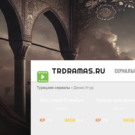
TRDRAMAS
.RU
СЕРИАЛЫ
Турецкие сериалы
» Дениз Угур
Жестокий Стамбул
Любовь вне врем
Драмы
Драмы
7.6
6.4
7.6