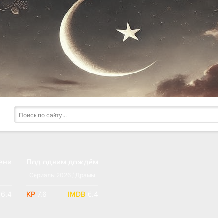
ени
Под одним дождём
Сериалы 2026 / Драмы
6.4
7.6
6.4