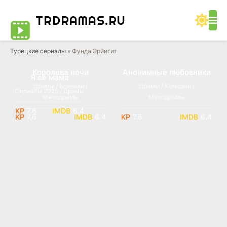
TRDRAMAS
.RU
Турецкие сериалы
» Фунда Эрйигит
Королева ночи
Анонимные любовники
Я её мама
Драмы / Боевики /
Драмы / Комедии /
Сериалы 2025 / Драмы
Мелодрамы
Мелодрамы
7.6
6.4
7.6
6.4
7.6
6.4