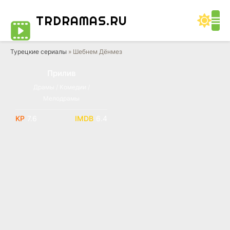
TRDRAMAS
.RU
Турецкие сериалы
» Шебнем Дёнмез
Прилив
Драмы / Комедии /
Мелодрамы
7.6
6.4