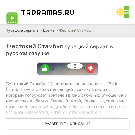
TRDRAMAS
.RU
Турецкие сериалы
»
Драмы
» Жестокий Стамбул
Жестокий Стамбул
турецкий сериал в
русской озвучке
6
40
27
"Жестокий Стамбул" (оригинальное название — "Zalim
İstanbul") — это захватывающий турецкий сериал,
который погружает зрителей в мир сложных отношений и
непростых выборов. Главный герой, Кенан, — успешный
бизнесмен, который ведет борьбу за свою семью и дело.
Его жизнь меняется, когда он сталкивается с
неожиданной угрозой: его дочь, Ойку, оказывается в
центре опасной интриги, связанной с мрачным прошлым
РАЗВЕРНУТЬ ОПИСАНИЕ
семьи. Начало истории ознаменовано шокирующими