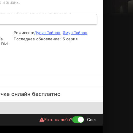
о и жизнь.
лжна выбрать между верностью и
орый оказывается не тем, за кого себя
 тайны, связанные с ее прошлым и
оторые заставляют задуматься о том, кто на
Режиссер:
Дурул Тайлан
,
Ямур Тайлан
судьбы героев, их стремления и страхи,
ia
Последнее обновление:
15 серия
Dizi
учкe oнлaйн бecплaтнo
Есть жалоба?
Свет