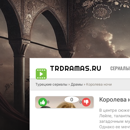
TRDRAMAS
.RU
СЕРИАЛЫ
Турецкие сериалы
»
Драмы
» Королева ночи
Королева 
0
0
0
В центре сюжет
Лейле, талантл
загадочным му
Однако ее мечт