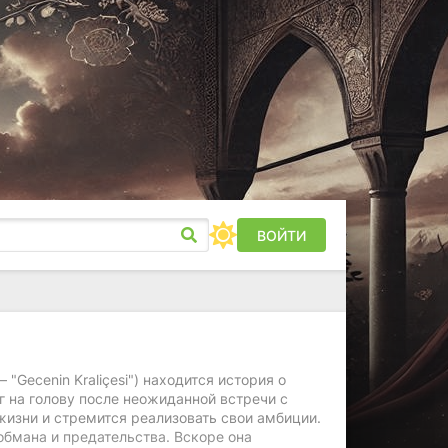
ВОЙТИ
"Gecenin Kraliçesi") находится история о
г на голову после неожиданной встречи с
жизни и стремится реализовать свои амбиции.
обмана и предательства. Вскоре она