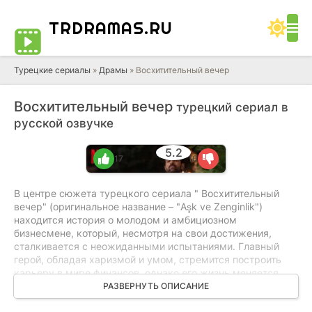
TRDRAMAS
.RU
Турецкие сериалы
»
Драмы
» Восхитительный вечер
Восхитительный вечер
турецкий сериал в
русской озвучке
5.2
17
16
В центре сюжета турецкого сериала " Восхитительный
вечер" (оригинальное название – "Aşk ve Zenginlik")
находится история о молодом и амбициозном
бизнесмене, который, несмотря на свои достижения,
сталкивается с неожиданными испытаниями. Главный
герой, обладая харизмой и умом, стремится построить
карьеру в мире финансов, однако его жизнь меняется,
когда он встречает загадочную женщину, которая станет
РАЗВЕРНУТЬ ОПИСАНИЕ
не только объектом его любви, но и источником